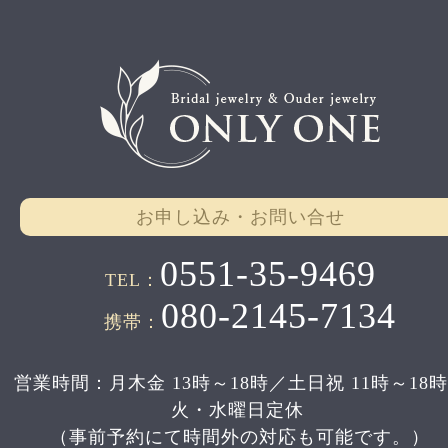
お申し込み・お問い合せ
0551-35-9469
TEL：
080-2145-7134
携帯：
営業時間：月木金 13時～18時／土日祝 11時～18
火・水曜日定休
（事前予約にて時間外の対応も可能です。）