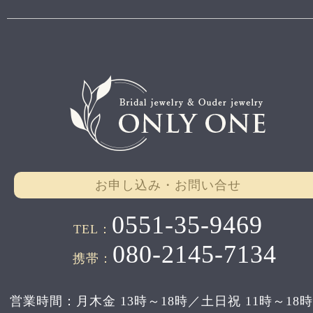
お申し込み・お問い合せ
0551-35-9469
TEL：
080-2145-7134
携帯：
営業時間：月木金 13時～18時／土日祝 11時～18