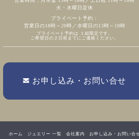
営業時間：月木金 13時～18時／土日祝 11時～18時
火・水曜日定休
プライベート予約：
営業日の18時～20時／水曜日の13時～18時
プライベート予約は １組限定です。
ご希望日の２日前までにご連絡ください。
お申し込み・お問い合せ
ホーム
ジュエリー 一覧
会社案内
お申し込み・お問い合