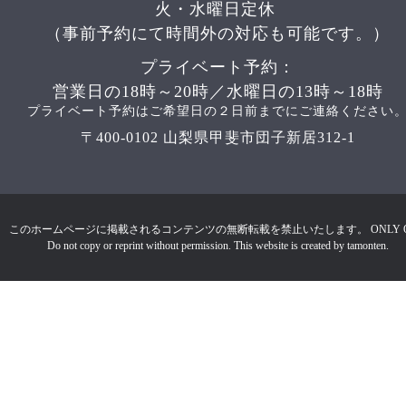
火・水曜日定休
（事前予約にて時間外の対応も可能です。）
プライベート予約：
営業日の18時～20時／水曜日の13時～18時
プライベート予約はご希望日の２日前までにご連絡ください
〒400-0102 山梨県甲斐市団子新居312-1
このホームページに掲載されるコンテンツの無断転載を禁止いたします。 ONLY 
Do not copy or reprint without permission. This website is created by tamonten.