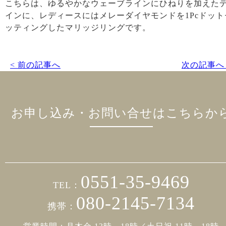
こちらは、ゆるやかなウェーブラインにひねりを加えた
インに、レディースにはメレーダイヤモンドを1Pcドット
ッティングしたマリッジリングです。
< 前の記事へ
次の記事へ 
お申し込み・お問い合せはこちらか
0551-35-9469
TEL：
080-2145-7134
携帯：