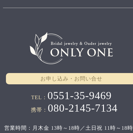
お申し込み・お問い合せ
0551-35-9469
TEL：
080-2145-7134
携帯：
営業時間：月木金 13時～18時／土日祝 11時～18