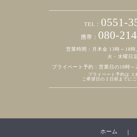
0551-3
TEL：
080-214
携帯：
営業時間：月木金 13時～18時
火・水曜日
プライベート予約：
営業日の18時～
プライベート予約は １
ご希望日の２日前までにご
ホーム
｜