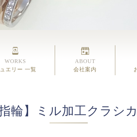
WORKS
ABOUT
ュエリー 一覧
会社案内
指輪】ミル加工クラシ