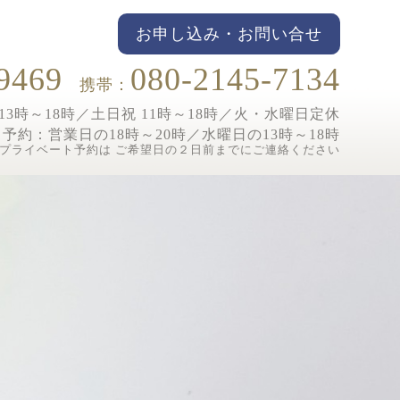
お申し込み・お問い合せ
9469
080-2145-7134
携帯：
3時～18時／土日祝 11時～18時／
火・水曜日定休
ト予約：
営業日の18時～20時／水曜日の13時～18時
プライベート予約は ご希望日の２日前までにご連絡ください