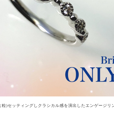
な粒)セッティングしクラシカル感を演出したエンゲージリ