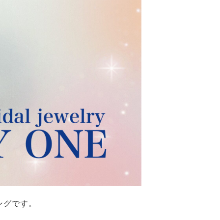
ングです。