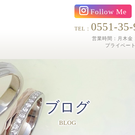
Follow Me
0551-35-
TEL：
営業時間：月木金 1
プライベー
ブログ
BLOG