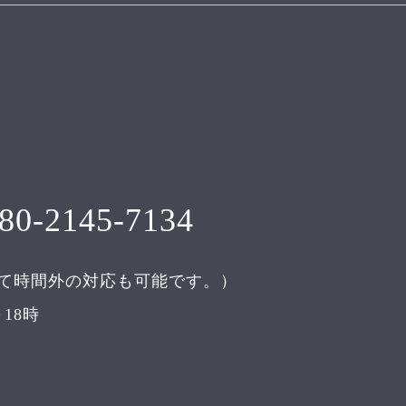
80-2145-7134
て時間外の対応も可能です。）
18時