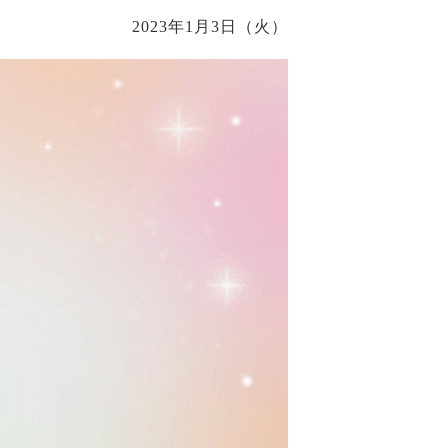
2023年1月3日（火）