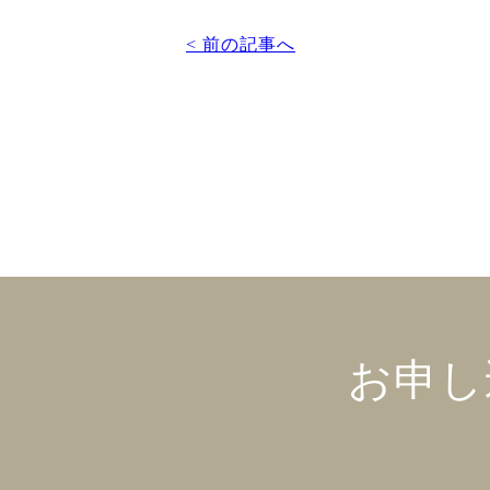
< 前の記事へ
お申し