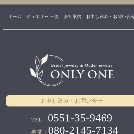
ホーム
ジュエリー 一覧
会社案内
お申し込み・お問い合
お申し込み・お問い合せ
0551-35-9469
TEL：
080-2145-7134
携帯：