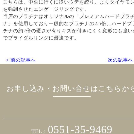
こちらは、中央に行くに従いウデを絞り、よりダイヤモ
を強調させたエンゲージリングです。
当店のプラチナはオリジナルの「プレミアムハードプラ
ナ」を使用しており一般的なプラチナの2.5倍、ハードプ
チナの約2倍の硬さが有りキズが付きにくく変形にも強い
でブライダルリングに最適です。
< 前の記事へ
次の記事へ 
お申し込み・お問い合せはこちらか
0551-35-9469
TEL：