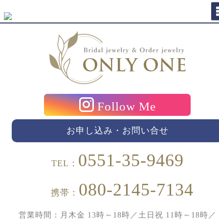
Follow Me
お申し込み・お問い合せ
0551-35-9469
TEL：
080-2145-7134
携帯：
営業時間：月木金 13時～18時／土日祝 11時～18時／