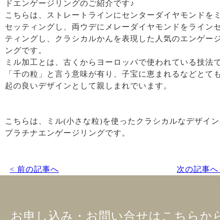
ドエンゲージリングのご紹介です♪
こちらは、ストレートラインにセンターダイヤモンドを
セッティングし、両ウデにメレーダイヤモンドをライン
ティングし、クラシカルかんを表現した人気のエンゲー
ングです。
ミル加工とは、古くからヨーロッパで使われている技法
「千の粒」と言う意味が有り、子宝に恵まれるなどとて
起の良いデザインとして親しまれでいます。
こちらは、ミル(小さな粒)を使ったクラシカルなデザイン
プラチナエンゲージリングです。
< 前の記事へ
次の記事へ 
お申し込み・お問い合せはこちらか