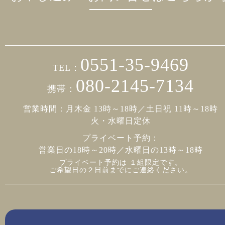
0551-35-9469
TEL：
080-2145-7134
携帯：
営業時間：月木金 13時～18時／土日祝 11時～18時
火・水曜日定休
プライベート予約：
営業日の18時～20時／水曜日の13時～18時
プライベート予約は １組限定です。
ご希望日の２日前までにご連絡ください。