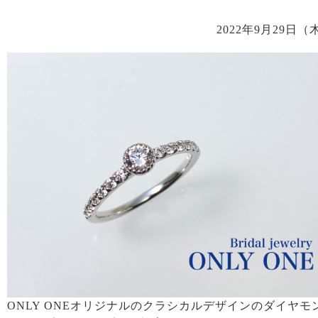
2022年9月29日（
ONLY ONEオリジナルのクラシカルデザインのダイヤモ