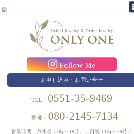
Follow Me
お申し込み・お問い合せ
0551-35-9469
TEL：
080-2145-7134
携帯：
営業時間：月木金 13時～18時／土日祝 11時～18時／