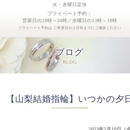
火・水曜日定休
プライベート予約：
営業日の18時～20時／水曜日の13時～18時
プライベート予約は ご希望日の２日前までにご連絡ください
ブログ
BLOG
【山梨結婚指輪】いつかの夕
2023年2月10日（