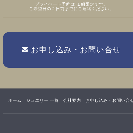
プライベート予約は １組限定です。
ご希望日の２日前までにご連絡ください。
お申し込み・お問い合せ
ホーム
ジュエリー 一覧
会社案内
お申し込み・お問い合