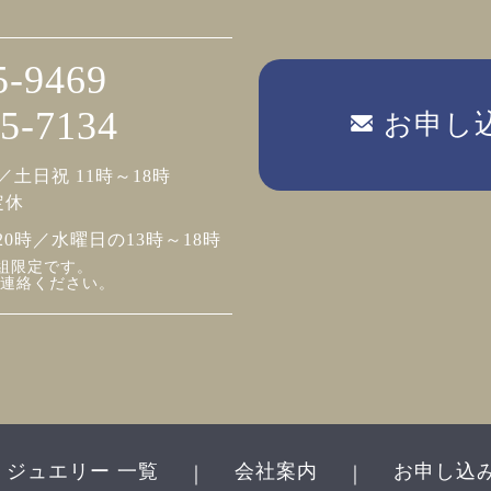
5-9469
5-7134
お申し
／土日祝 11時～18時
定休
20時／水曜日の13時～18時
組限定です。
連絡ください。
ジュエリー 一覧
会社案内
お申し込
｜
｜