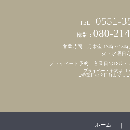
0551-3
TEL：
080-214
携帯：
営業時間：月木金 13時～18時
火・水曜日
プライベート予約：
営業日の18時～
プライベート予約は １
ご希望日の２日前までにご
ホーム
｜