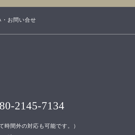
み・お問い合せ
80-2145-7134
て時間外の対応も可能です。）