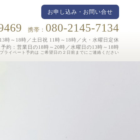
お申し込み・お問い合せ
9469
080-2145-7134
携帯：
3時～18時／土日祝 11時～18時／
火・水曜日定休
ト予約：
営業日の18時～20時／水曜日の13時～18時
プライベート予約は ご希望日の２日前までにご連絡ください