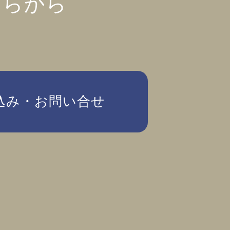
ちらから
込み・お問い合せ