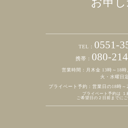
お申し
0551-3
TEL：
080-214
携帯：
営業時間：月木金 13時～18時
火・水曜日
プライベート予約：
営業日の18時～
プライベート予約は １
ご希望日の２日前までにご