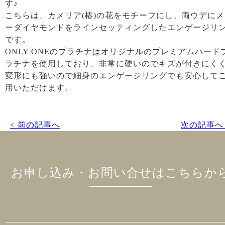
す♪
こちらは、カメリア(椿)の花をモチーフにし、両ウデにメ
ーダイヤモンドをラインセッティングしたエンゲージリ
です。
ONLY ONEのプラチナはオリジナルのプレミアムハード
ラチナを使用しており、非常に硬いのでキズが付きにく
変形にも強いので細身のエンゲージリングでも安心して
用いただけます。
< 前の記事へ
次の記事へ 
お申し込み・お問い合せはこちらか