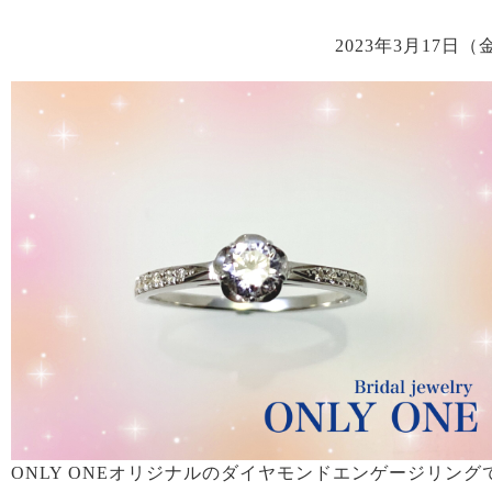
2023年3月17日（
ONLY ONEオリジナルのダイヤモンドエンゲージリング