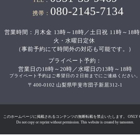
TEL：
080-2145-7134
携帯：
営業時間：月木金 13時～18時／土日祝 11時～18
火・水曜日定休
（事前予約にて時間外の対応も可能です。）
プライベート予約：
営業日の18時～20時／水曜日の13時～18時
プライベート予約はご希望日の２日前までにご連絡ください
〒400-0102 山梨県甲斐市団子新居312-1
このホームページに掲載されるコンテンツの無断転載を禁止いたします。 ONLY 
Do not copy or reprint without permission. This website is created by tamonten.