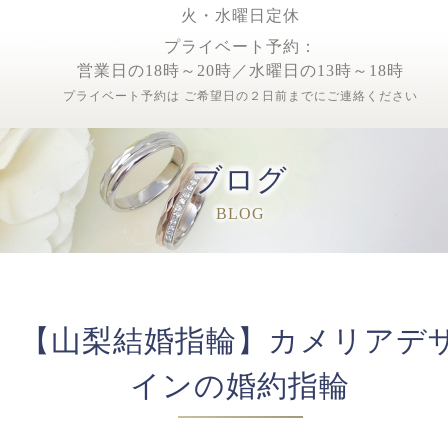
火・水曜日定休
プライベート予約：
営業日の18時～20時／水曜日の13時～18時
プライベート予約は ご希望日の２日前までにご連絡ください
ブログ
BLOG
【山梨結婚指輪】カメリアデ
インの婚約指輪