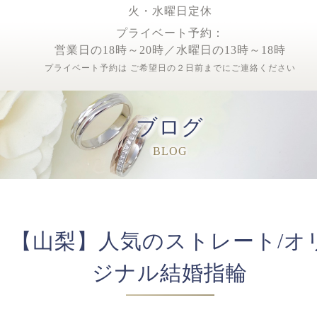
火・水曜日定休
プライベート予約：
営業日の18時～20時／水曜日の13時～18時
プライベート予約は ご希望日の２日前までにご連絡ください
ブログ
BLOG
【山梨】人気のストレート/オ
ジナル結婚指輪