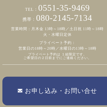
0551-35-9469
TEL：
080-2145-7134
携帯：
営業時間：月木金 13時～18時／土日祝 11時～18時
火・水曜日定休
プライベート予約：
営業日の18時～20時／水曜日の13時～18時
プライベート予約は １組限定です。
ご希望日の２日前までにご連絡ください。
お申し込み・お問い合せ