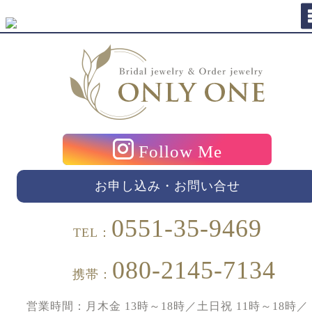
Follow Me
お申し込み・お問い合せ
0551-35-9469
TEL：
080-2145-7134
携帯：
営業時間：月木金 13時～18時／土日祝 11時～18時／