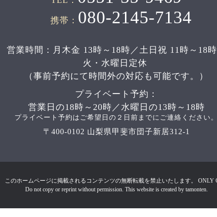
080-2145-7134
携帯：
営業時間：月木金 13時～18時／土日祝 11時～18
火・水曜日定休
（事前予約にて時間外の対応も可能です。）
プライベート予約：
営業日の18時～20時／水曜日の13時～18時
プライベート予約はご希望日の２日前までにご連絡ください
〒400-0102 山梨県甲斐市団子新居312-1
このホームページに掲載されるコンテンツの無断転載を禁止いたします。 ONLY 
Do not copy or reprint without permission. This website is created by tamonten.