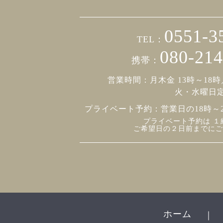
0551-3
TEL：
080-214
携帯：
営業時間：月木金 13時～18時
火・水曜日
プライベート予約：
営業日の18時～
プライベート予約は １
ご希望日の２日前までにご
ホーム
｜