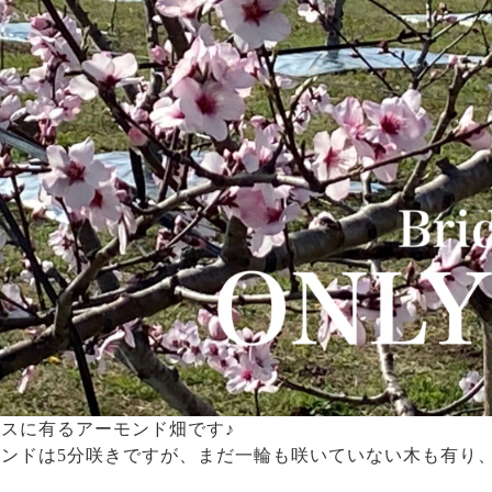
スに有るアーモンド畑です♪
ンドは5分咲きですが、まだ一輪も咲いていない木も有り、