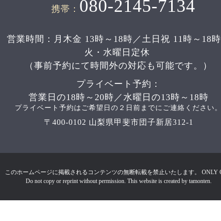
080-2145-7134
携帯：
営業時間：月木金 13時～18時／土日祝 11時～18
火・水曜日定休
（事前予約にて時間外の対応も可能です。）
プライベート予約：
営業日の18時～20時／水曜日の13時～18時
プライベート予約はご希望日の２日前までにご連絡ください
〒400-0102 山梨県甲斐市団子新居312-1
このホームページに掲載されるコンテンツの無断転載を禁止いたします。 ONLY 
Do not copy or reprint without permission. This website is created by tamonten.