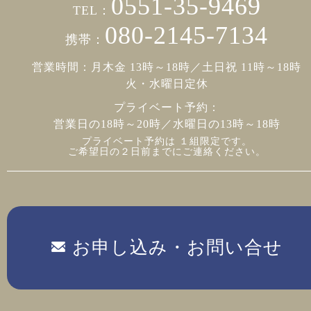
0551-35-9469
TEL：
080-2145-7134
携帯：
営業時間：月木金 13時～18時／土日祝 11時～18時
火・水曜日定休
プライベート予約：
営業日の18時～20時／水曜日の13時～18時
プライベート予約は １組限定です。
ご希望日の２日前までにご連絡ください。
お申し込み・お問い合せ