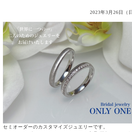
2023年3月26日（
セミオーダーのカスタマイズジュエリーです。