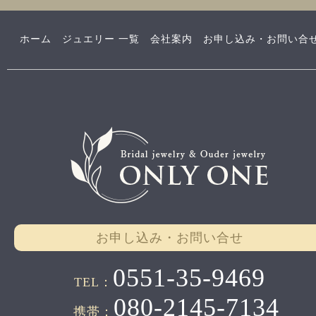
ホーム
ジュエリー 一覧
会社案内
お申し込み・お問い合
お申し込み・お問い合せ
0551-35-9469
TEL：
080-2145-7134
携帯：