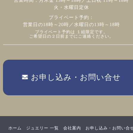
営業時間：月木金 13時～18時／土日祝 11時～18時
火・水曜日定休
プライベート予約：
営業日の18時～20時／水曜日の13時～18時
プライベート予約は １組限定です。
ご希望日の２日前までにご連絡ください。
お申し込み・お問い合せ
ホーム
ジュエリー 一覧
会社案内
お申し込み・お問い合