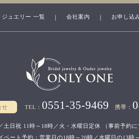
ジュエリー 一覧
会社案内
お申し込
｜
｜
0551-35-9469
0
合せ
TEL：
携帯：
／土日祝 11時～18時／
火・水曜日定休
（事前予約に
イベート予約：
営業日の18時～20時／水曜日の13時～