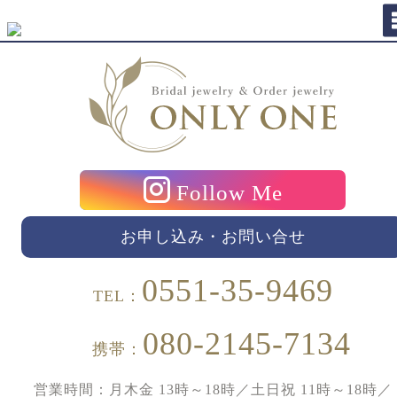
Follow Me
お申し込み・お問い合せ
0551-35-9469
TEL：
080-2145-7134
携帯：
営業時間：月木金 13時～18時／土日祝 11時～18時／