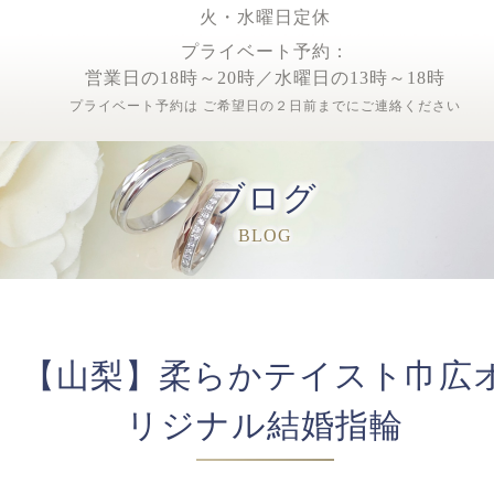
火・水曜日定休
プライベート予約：
営業日の18時～20時／水曜日の13時～18時
プライベート予約は ご希望日の２日前までにご連絡ください
ブログ
BLOG
【山梨】柔らかテイスト巾広
リジナル結婚指輪