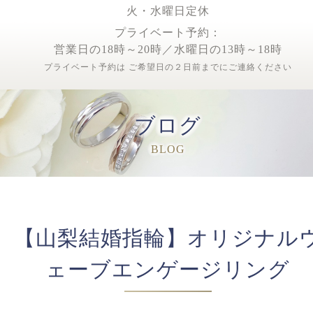
火・水曜日定休
プライベート予約：
営業日の18時～20時／水曜日の13時～18時
プライベート予約は ご希望日の２日前までにご連絡ください
ブログ
BLOG
【山梨結婚指輪】オリジナル
ェーブエンゲージリング