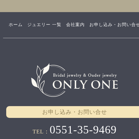
ホーム
ジュエリー 一覧
会社案内
お申し込み・お問い合
お申し込み・お問い合せ
0551-35-9469
TEL：