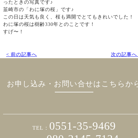
ったときの写真です♪
韮崎市の「わに塚の桜」です♪
この日は天気も良く、桜も満開でとてもきれいでした！
わに塚の桜は樹齢330年とのことです！
すげ〜！
< 前の記事へ
次の記事へ 
お申し込み・お問い合せはこちらか
0551-35-9469
TEL：