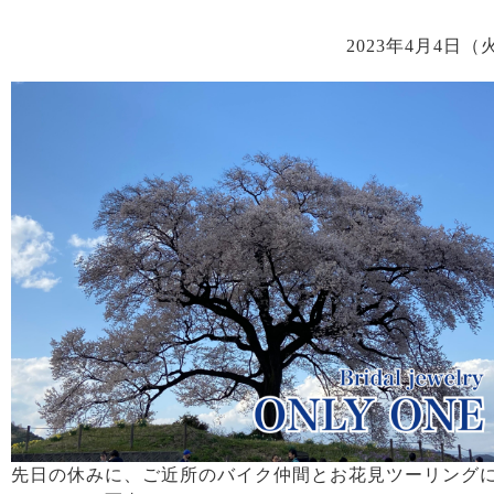
2023年4月4日（
先日の休みに、ご近所のバイク仲間とお花見ツーリング