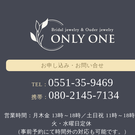
お申し込み・お問い合せ
0551-35-9469
TEL：
080-2145-7134
携帯：
営業時間：月木金 13時～18時／土日祝 11時～18
火・水曜日定休
（事前予約にて時間外の対応も可能です。）