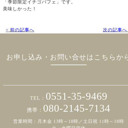
「季節限定イチゴパフェ」です。
美味しかった！
< 前の記事へ
次の記事へ 
お申し込み・お問い合せはこちらか
0551-35-9469
TEL：
080-2145-7134
携帯：
営業時間：月木金 13時～18時／土日祝 11時～18時