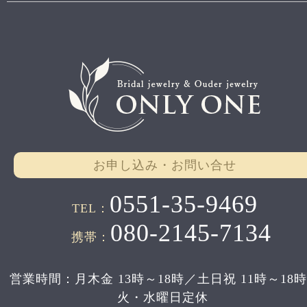
お申し込み・お問い合せ
0551-35-9469
TEL：
080-2145-7134
携帯：
営業時間：月木金 13時～18時／土日祝 11時～18
火・水曜日定休