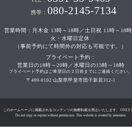
TEL：
080-2145-7134
携帯：
営業時間：月木金 13時～18時／土日祝 11時～18
火・水曜日定休
（事前予約にて時間外の対応も可能です。）
プライベート予約：
営業日の18時～20時／水曜日の13時～18時
プライベート予約はご希望日の２日前までにご連絡ください
〒400-0102 山梨県甲斐市団子新居312-1
このホームページに掲載されるコンテンツの無断転載を禁止いたします。 ONLY 
Do not copy or reprint without permission. This website is created by tamonten.