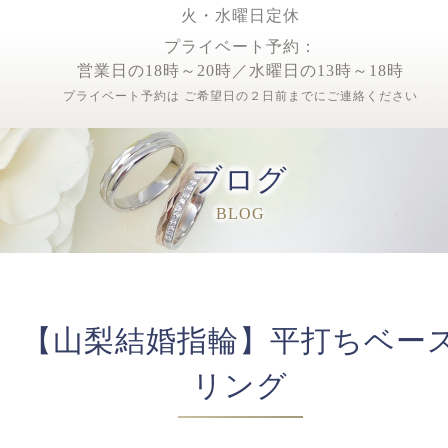
火・水曜日定休
プライベート予約：
営業日の18時～20時／水曜日の13時～18時
プライベート予約は ご希望日の２日前までにご連絡ください
ブログ
BLOG
【山梨結婚指輪】平打ちベー
リング