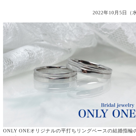
2022年10月5日（
ONLY ONEオリジナルの平打ちリングベースの結婚指輪