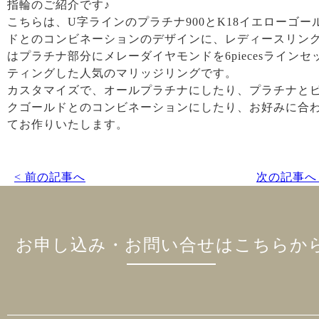
指輪のご紹介です♪
こちらは、U字ラインのプラチナ900とK18イエローゴー
ドとのコンビネーションのデザインに、レディースリン
はプラチナ部分にメレーダイヤモンドを6piecesラインセ
ティングした人気のマリッジリングです。
カスタマイズで、オールプラチナにしたり、プラチナと
クゴールドとのコンビネーションにしたり、お好みに合
てお作りいたします。
< 前の記事へ
次の記事へ 
お申し込み・お問い合せはこちらか