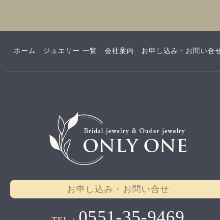
ホーム
ジュエリー 一覧
会社案内
お申し込み・お問い合
お申し込み・お問い合せ
0551-35-9469