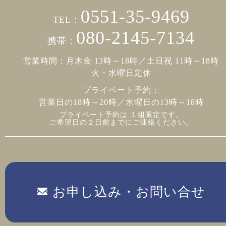
0551-35-9469
TEL：
080-2145-7134
携帯：
営業時間：月木金 13時～18時／土日祝 11時～18時
火・水曜日定休
プライベート予約：
営業日の18時～20時／水曜日の13時～18時
プライベート予約は １組限定です。
ご希望日の２日前までにご連絡ください。
お申し込み・お問い合せ