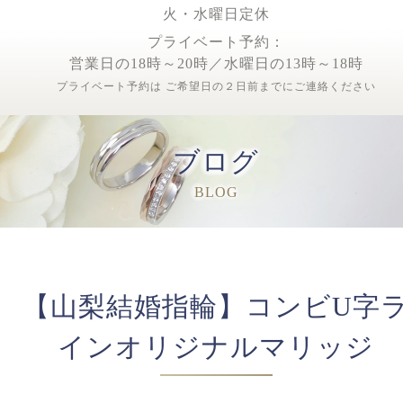
火・水曜日定休
プライベート予約：
営業日の18時～20時／水曜日の13時～18時
プライベート予約は ご希望日の２日前までにご連絡ください
ブログ
BLOG
【山梨結婚指輪】コンビU字
インオリジナルマリッジ