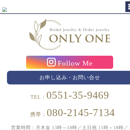
Follow Me
お申し込み・お問い合せ
0551-35-9469
TEL：
080-2145-7134
携帯：
営業時間：月木金 13時～18時／土日祝 11時～18時／