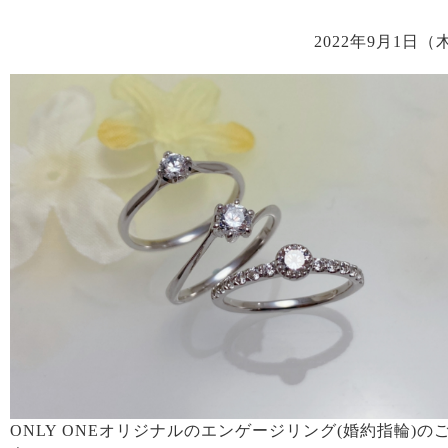
2022年9月1日（
ONLY ONEオリジナルのエンゲージリング(婚約指輪)の