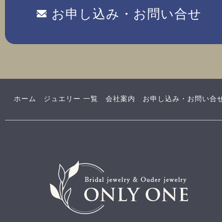
お申し込み・お問い合せ
ホーム
ジュエリー 一覧
会社案内
お申し込み・お問い合