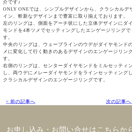
介です♪
ONLY ONEでは、シンプルデザインから、クラシカルデ
イン、斬新なデザインまで豊富に取り揃えております。
左のリングは、側面をアーチ状にした立体デザインにダ
モンドを4本ツメでセッティングしたエンゲージリングで
す。
中央のリングは、ウェーブラインのウデがダイヤモンド
メに変化して行く動きのあるデザインのエンゲージリン
す。
右側のリングは、センターダイヤモンドをミルセッティ
し、両ウデにメレーダイヤモンドをラインセッティング
クラシカルデザインのエンゲージリングです。
< 前の記事へ
次の記事へ 
お申し込み・お問い合せはこちらか