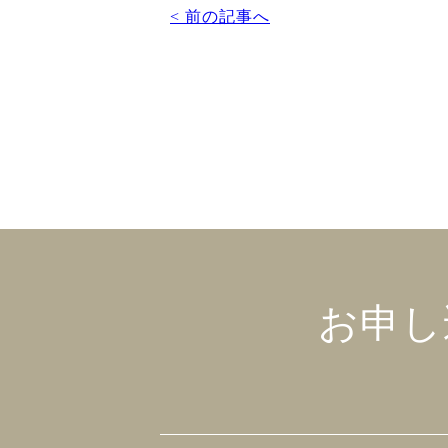
< 前の記事へ
お申し