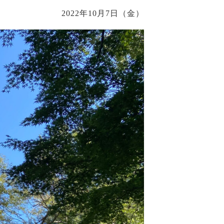
2022年10月7日（金）