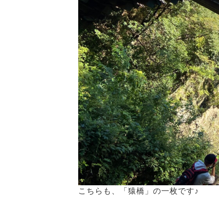
こちらも、「猿橋」の一枚です♪