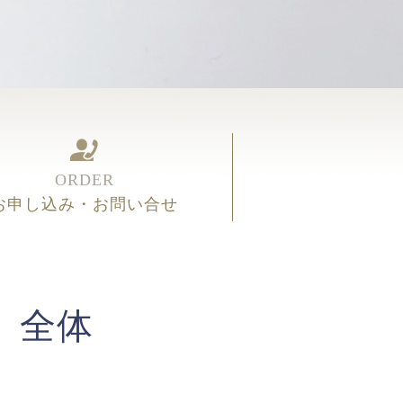
ORDER
お申し込み・お問い合せ
」全体