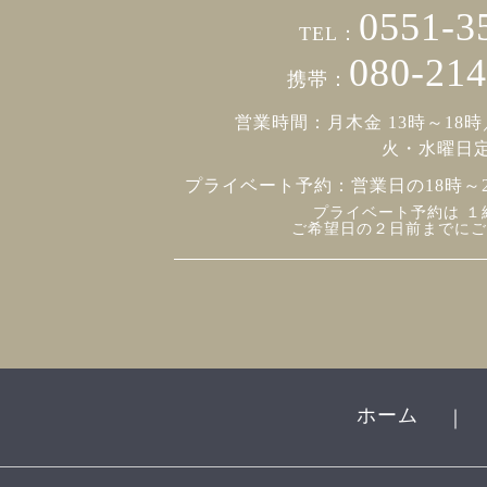
0551-3
TEL：
080-214
携帯：
営業時間：月木金 13時～18時
火・水曜日
プライベート予約：
営業日の18時～
プライベート予約は １
ご希望日の２日前までにご
ホーム
｜