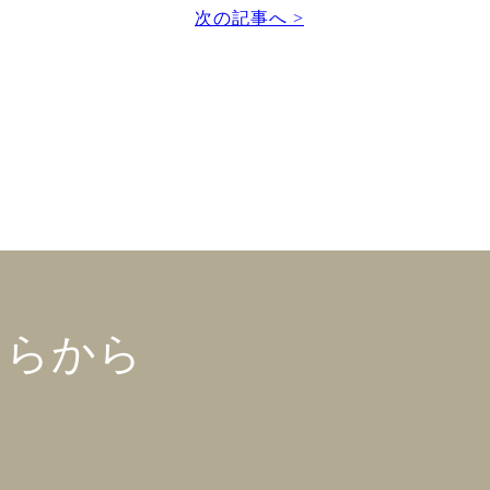
次の記事へ >
ちらから