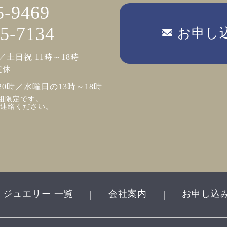
5-9469
5-7134
お申し
／土日祝 11時～18時
定休
20時／水曜日の13時～18時
組限定です。
連絡ください。
ジュエリー 一覧
会社案内
お申し込
｜
｜