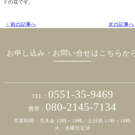
ドの花です。
< 前の記事へ
次の記事へ 
お申し込み・お問い合せはこちらか
0551-35-9469
TEL：
080-2145-7134
携帯：
営業時間：月木金 13時～18時／土日祝 11時～18時
火・水曜日定休