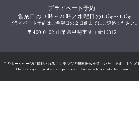
プライベート予約：
営業日の18時～20時／水曜日の13時～18時
プライベート予約はご希望日の２日前までにご連絡ください
〒400-0102 山梨県甲斐市団子新居312-1
このホームページに掲載されるコンテンツの無断転載を禁止いたします。 ONLY 
Do not copy or reprint without permission. This website is created by tamonten.