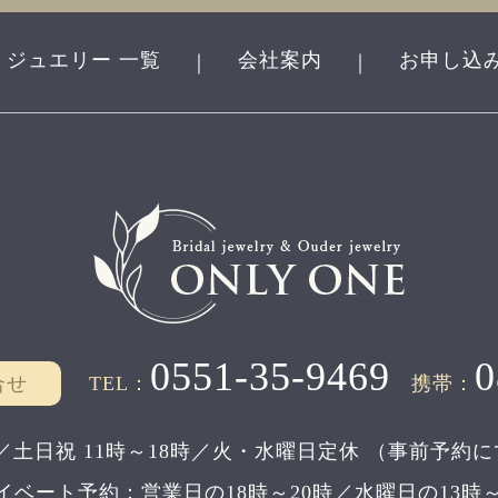
ジュエリー 一覧
会社案内
お申し込
｜
｜
0551-35-9469
0
合せ
TEL：
携帯：
／土日祝 11時～18時／
火・水曜日定休
（事前予約に
イベート予約：
営業日の18時～20時／水曜日の13時～