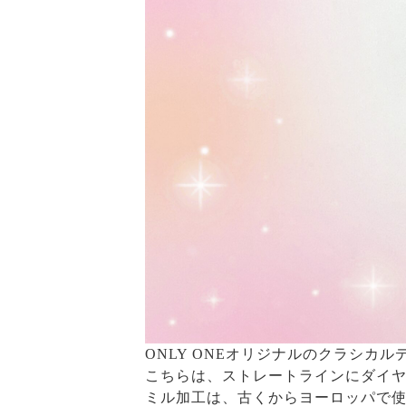
ONLY ONEオリジナルのクラシカ
こちらは、ストレートラインにダイ
ミル加工は、古くからヨーロッパで