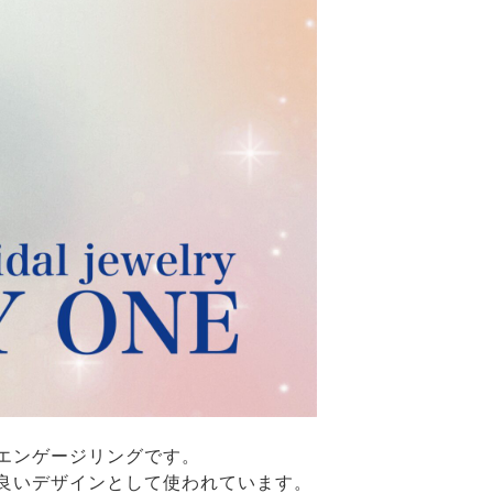
エンゲージリングです。
良いデザインとして使われています。