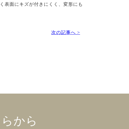
硬く表面にキズが付きにくく、変形にも
次の記事へ >
ちらから