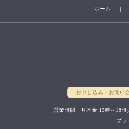
ホーム
｜
お申し込み・お問い
営業時間：月木金 13時～18時
プラ