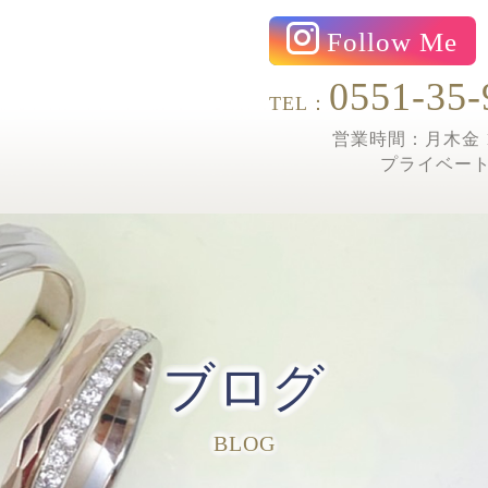
Follow Me
0551-35-
TEL：
営業時間：月木金 1
プライベー
ブログ
BLOG