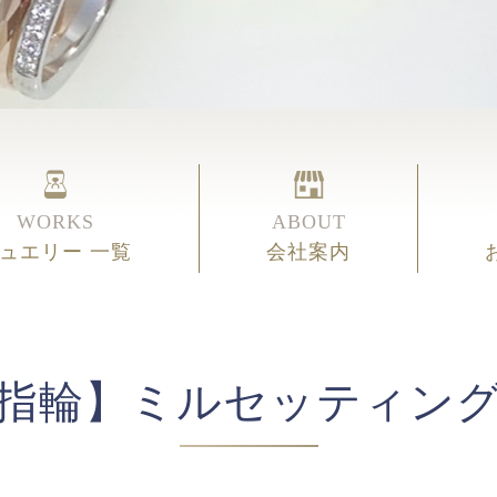
WORKS
ABOUT
ュエリー 一覧
会社案内
指輪】ミルセッティン