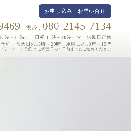
お申し込み・お問い合せ
9469
080-2145-7134
携帯：
3時～18時／土日祝 11時～18時／
火・水曜日定休
ト予約：
営業日の18時～20時／水曜日の13時～18時
プライベート予約は ご希望日の２日前までにご連絡ください