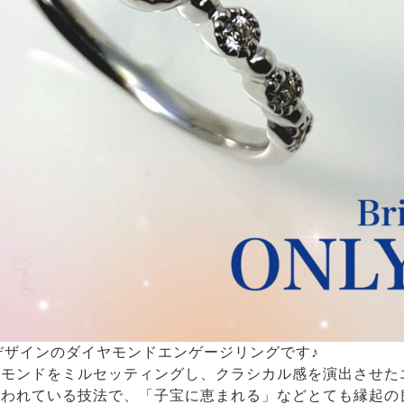
ルデザインのダイヤモンドエンゲージリングです♪
ヤモンドをミルセッティングし、クラシカル感を演出させた
使われている技法で、「子宝に恵まれる」などとても縁起の