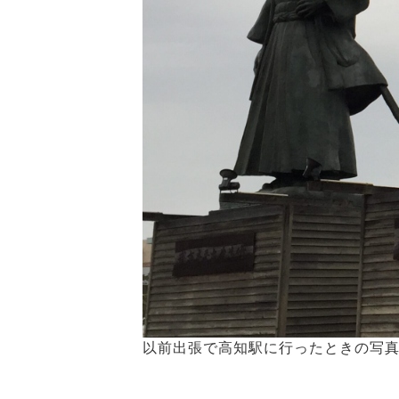
以前出張で高知駅に行ったときの写