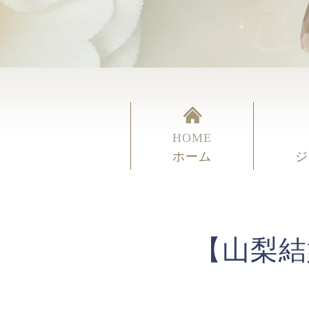
HOME
ホーム
ジ
【山梨結