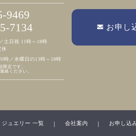
5-9469
5-7134
お申し
／土日祝 11時～18時
定休
20時／水曜日の13時～18時
組限定です。
連絡ください。
ジュエリー 一覧
会社案内
お申し込
｜
｜