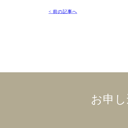
< 前の記事へ
お申し