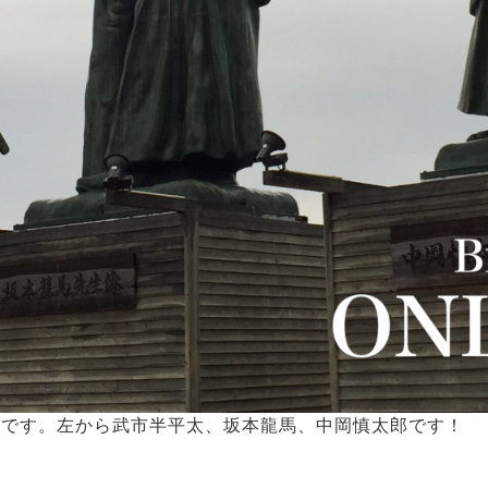
真です。左から武市半平太、坂本龍馬、中岡慎太郎です！