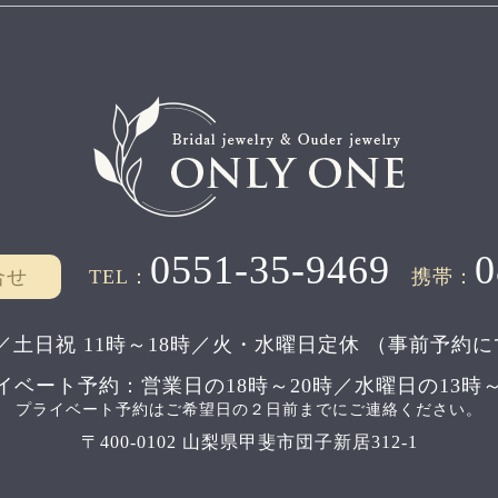
0551-35-9469
0
合せ
TEL：
携帯：
／土日祝 11時～18時／
火・水曜日定休
（事前予約に
イベート予約：
営業日の18時～20時／水曜日の13時～
プライベート予約はご希望日の２日前までにご連絡ください。
〒400-0102 山梨県甲斐市団子新居312-1