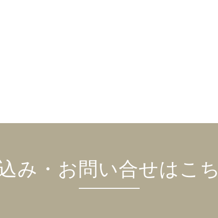
込み・お問い合せはこ