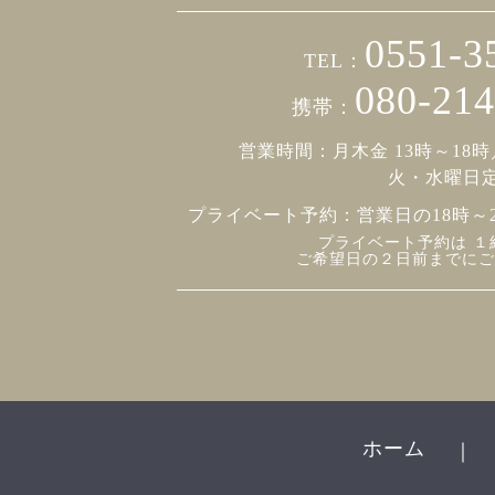
0551-3
TEL：
080-214
携帯：
営業時間：月木金 13時～18時
火・水曜日
プライベート予約：
営業日の18時～
プライベート予約は １
ご希望日の２日前までにご
ホーム
｜