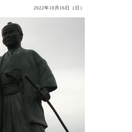
2022年10月16日（日）