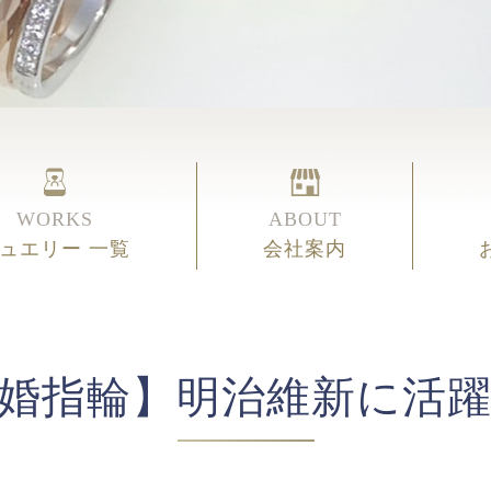
WORKS
ABOUT
ュエリー 一覧
会社案内
婚指輪】明治維新に活