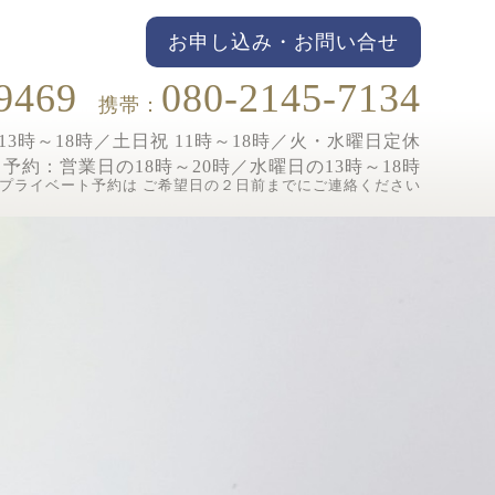
お申し込み・お問い合せ
9469
080-2145-7134
携帯：
3時～18時／土日祝 11時～18時／
火・水曜日定休
ト予約：
営業日の18時～20時／水曜日の13時～18時
プライベート予約は ご希望日の２日前までにご連絡ください