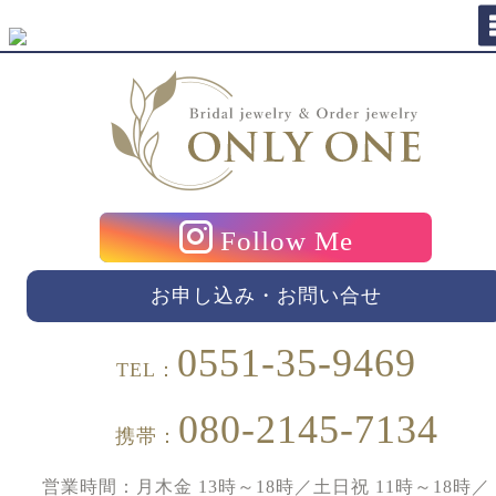
Follow Me
お申し込み・お問い合せ
0551-35-9469
TEL：
080-2145-7134
携帯：
営業時間：月木金 13時～18時／土日祝 11時～18時／