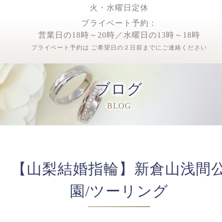
火・水曜日定休
プライベート予約：
営業日の18時～20時／水曜日の13時～18時
プライベート予約は ご希望日の２日前までにご連絡ください
ブログ
BLOG
【山梨結婚指輪】新倉山浅間
園/ツーリング