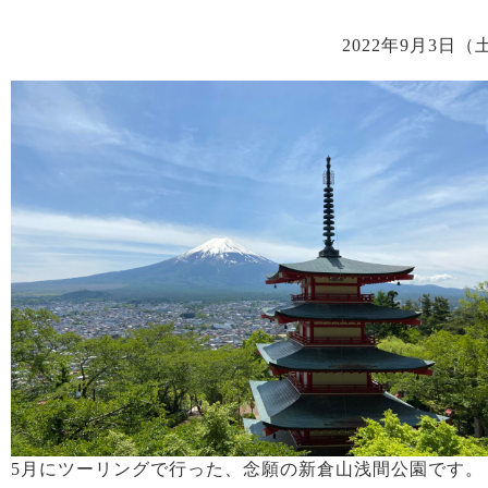
2022年9月3日（
5月にツーリングで行った、念願の新倉山浅間公園です。