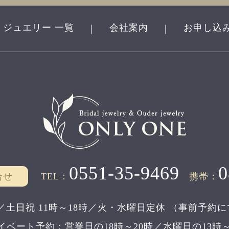
ジュエリー 一覧
会社案内
お申し込
｜
｜
0551-35-9469
0
合せ
TEL：
携帯：
／土日祝 11時～18時／
火・水曜日定休
（事前予約に
イベート予約：
営業日の18時～20時／水曜日の13時～