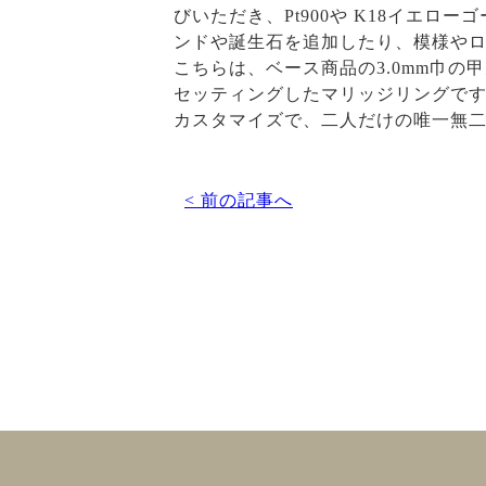
びいただき、Pt900や K18イエ
ンドや誕生石を追加したり、模様や
こちらは、ベース商品の3.0mm巾
セッティングしたマリッジリングで
カスタマイズで、二人だけの唯一無
< 前の記事へ