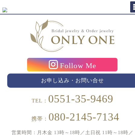
Follow Me
お申し込み・お問い合せ
0551-35-9469
TEL：
080-2145-7134
携帯：
営業時間：月木金 13時～18時／土日祝 11時～18時／