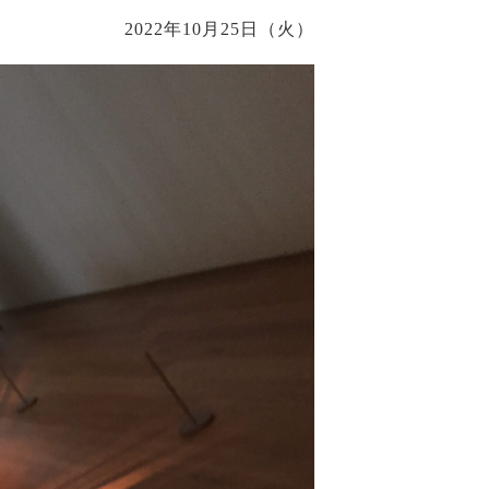
2022年10月25日（火）