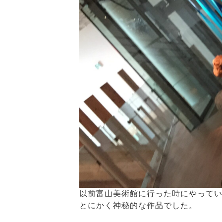
以前富山美術館に行った時にやって
とにかく神秘的な作品でした。