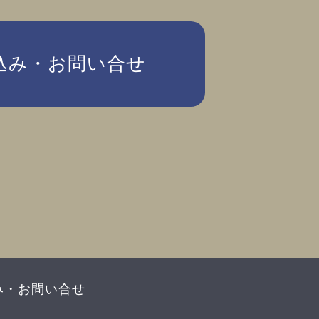
込み・お問い合せ
み・お問い合せ