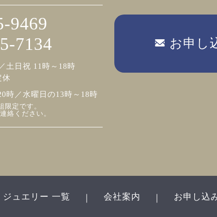
5-9469
5-7134
お申し
／土日祝 11時～18時
定休
20時／水曜日の13時～18時
組限定です。
連絡ください。
ジュエリー 一覧
会社案内
お申し込
｜
｜