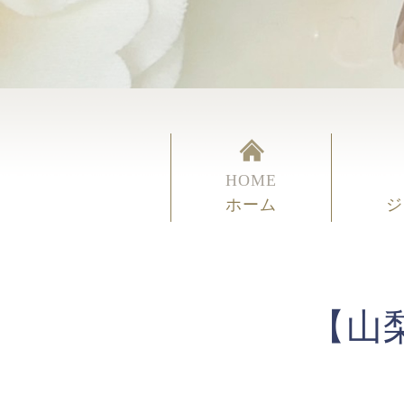
HOME
ホーム
ジ
【山