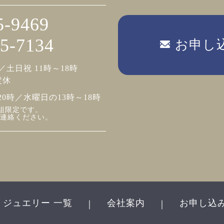
5-9469
5-7134
お申し
／土日祝 11時～18時
定休
20時／水曜日の13時～18時
組限定です。
連絡ください。
ジュエリー 一覧
会社案内
お申し込
｜
｜