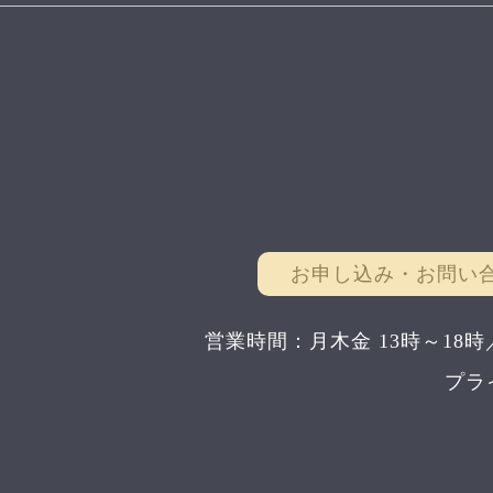
お申し込み・お問い
営業時間：月木金 13時～18時
プラ