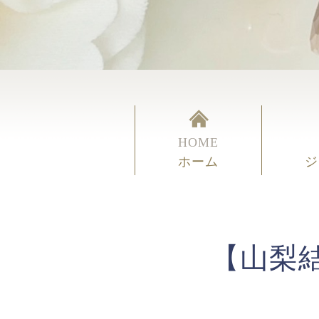
HOME
ホーム
ジ
【山梨