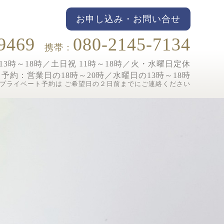
お申し込み・お問い合せ
9469
080-2145-7134
携帯：
3時～18時／土日祝 11時～18時／
火・水曜日定休
ト予約：
営業日の18時～20時／水曜日の13時～18時
プライベート予約は ご希望日の２日前までにご連絡ください