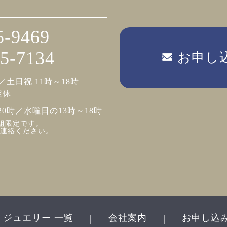
5-9469
5-7134
お申し
／土日祝 11時～18時
定休
20時／水曜日の13時～18時
組限定です。
連絡ください。
ジュエリー 一覧
会社案内
お申し込
｜
｜