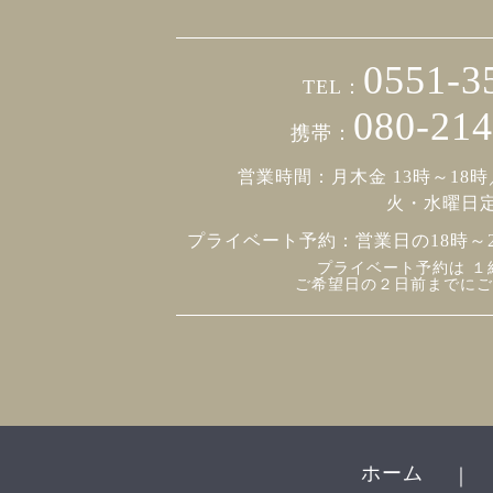
0551-3
TEL：
080-214
携帯：
営業時間：月木金 13時～18時
火・水曜日
プライベート予約：
営業日の18時～
プライベート予約は １
ご希望日の２日前までにご
ホーム
｜