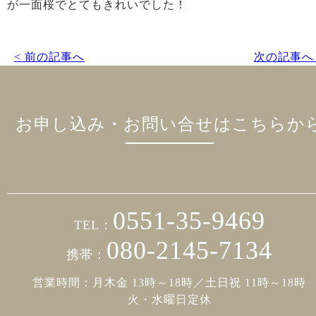
が一面桜でとてもきれいでした！
< 前の記事へ
次の記事へ 
お申し込み・お問い合せはこちらか
0551-35-9469
TEL：
080-2145-7134
携帯：
営業時間：月木金 13時～18時／土日祝 11時～18時
火・水曜日定休