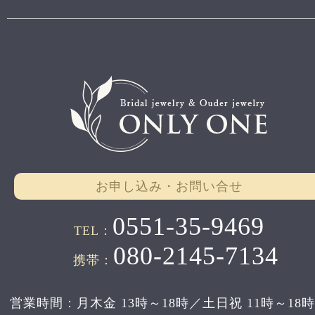
お申し込み・お問い合せ
0551-35-9469
TEL：
080-2145-7134
携帯：
営業時間：月木金 13時～18時／土日祝 11時～18