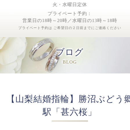
火・水曜日定休
プライベート予約：
営業日の18時～20時／水曜日の13時～18時
プライベート予約は ご希望日の２日前までにご連絡ください
ブログ
BLOG
【山梨結婚指輪】勝沼ぶどう
駅「甚六桜」