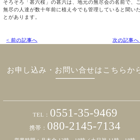
そろそろ「甚六桜」の甚六は、地元の無尽会の名前で、
無尽の人達が数十年前に植え今でも管理していると聞い
とがあります。
< 前の記事へ
次の記事へ 
お申し込み・お問い合せはこちらか
0551-35-9469
TEL：
080-2145-7134
携帯：