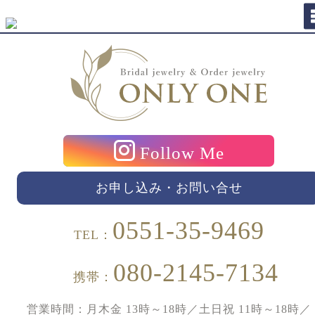
Follow Me
お申し込み・お問い合せ
0551-35-9469
TEL：
080-2145-7134
携帯：
営業時間：月木金 13時～18時／土日祝 11時～18時／