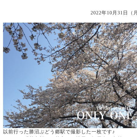
2022年10月31日（
以前行った勝沼ぶどう郷駅で撮影した一枚です♪