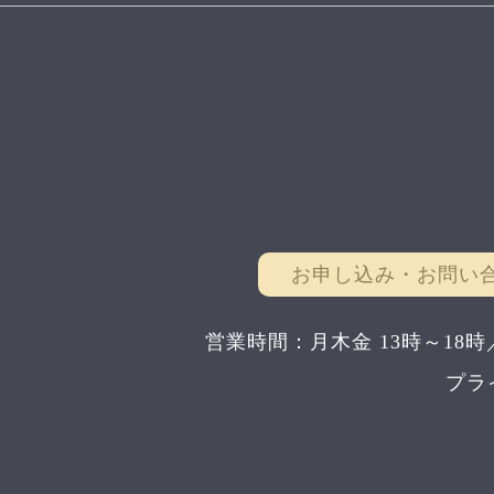
お申し込み・お問い
営業時間：月木金 13時～18時
プラ