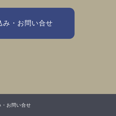
込み・お問い合せ
み・お問い合せ