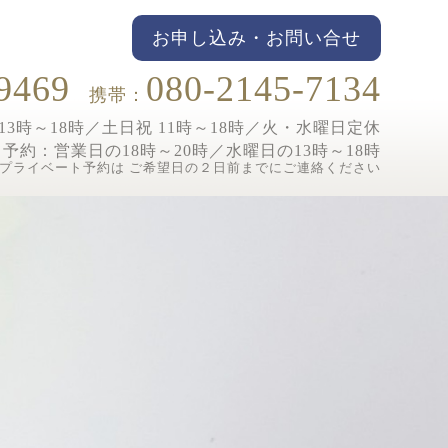
お申し込み・お問い合せ
9469
080-2145-7134
携帯：
3時～18時／土日祝 11時～18時／
火・水曜日定休
ト予約：
営業日の18時～20時／水曜日の13時～18時
プライベート予約は ご希望日の２日前までにご連絡ください