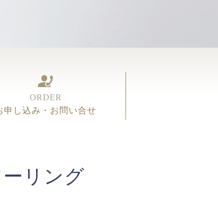
ORDER
お申し込み・お問い合せ
ツーリング