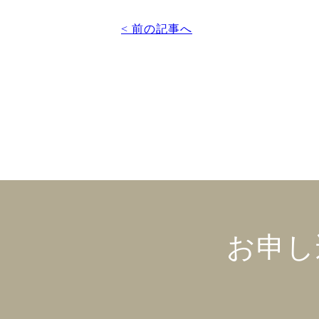
< 前の記事へ
お申し