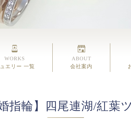
WORKS
ABOUT
ュエリー 一覧
会社案内
婚指輪】四尾連湖/紅葉