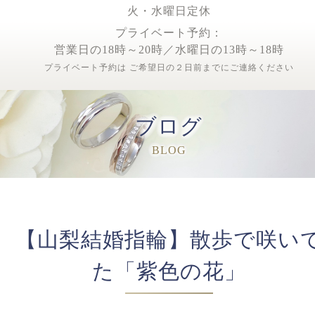
火・水曜日定休
プライベート予約：
営業日の18時～20時／水曜日の13時～18時
プライベート予約は ご希望日の２日前までにご連絡ください
ブログ
BLOG
【山梨結婚指輪】散歩で咲い
た「紫色の花」