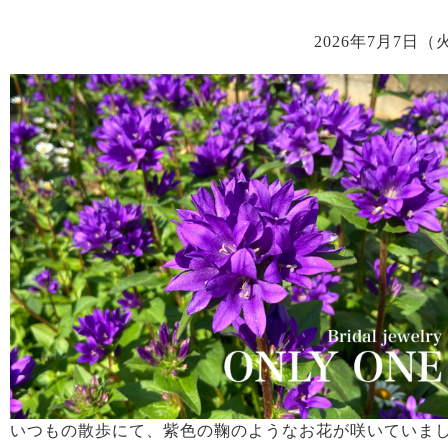
2026年7月7日（
いつもの散歩にて、紫色の鞠のようなお花が咲いていま