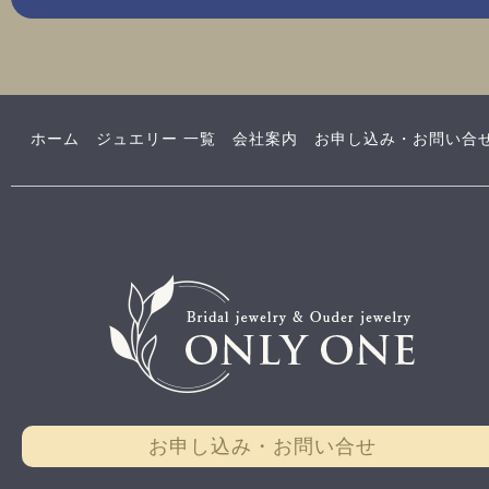
ホーム
ジュエリー 一覧
会社案内
お申し込み・お問い合
お申し込み・お問い合せ