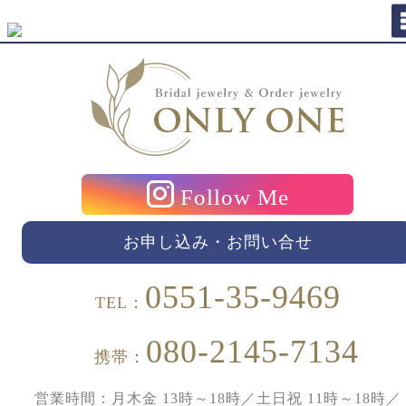
Follow Me
お申し込み・お問い合せ
0551-35-9469
TEL：
080-2145-7134
携帯：
営業時間：月木金 13時～18時／土日祝 11時～18時／