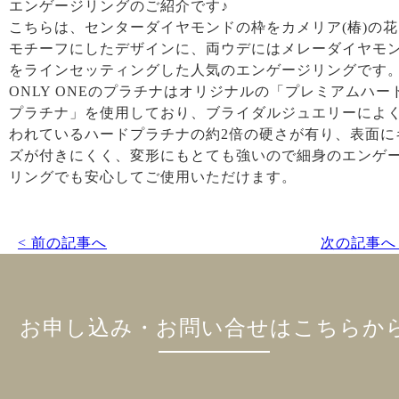
エンゲージリングのご紹介です♪
こちらは、センターダイヤモンドの枠をカメリア(椿)の花
モチーフにしたデザインに、両ウデにはメレーダイヤモ
をラインセッティングした人気のエンゲージリングです
ONLY ONEのプラチナはオリジナルの「プレミアムハー
プラチナ」を使用しており、ブライダルジュエリーによ
われているハードプラチナの約2倍の硬さが有り、表面に
ズが付きにくく、変形にもとても強いので細身のエンゲ
リングでも安心してご使用いただけます。
< 前の記事へ
次の記事へ 
お申し込み・お問い合せはこちらか