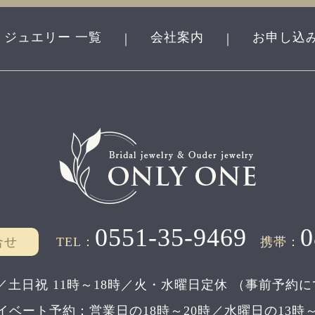
ジュエリー 一覧
会社案内
お申し込
｜
｜
0551-35-9469
0
合せ
TEL：
携帯：
／土日祝 11時～18時／
火・水曜日定休
（事前予約に
イベート予約：
営業日の18時～20時／水曜日の13時～