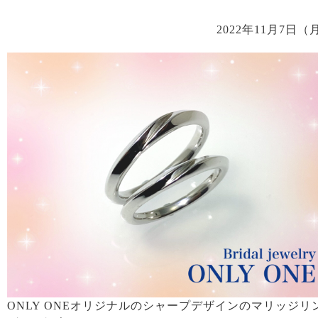
2022年11月7日（
ONLY ONEオリジナルのシャープデザインのマリッジリ