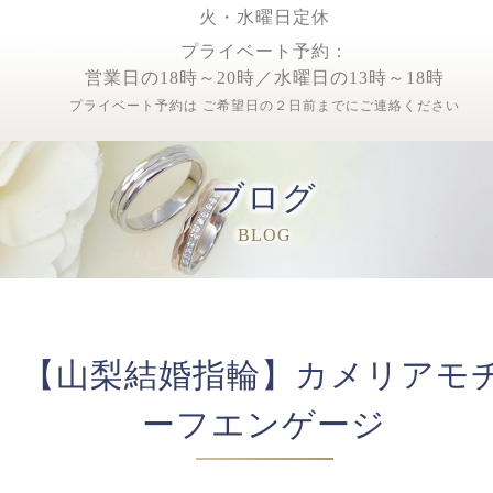
火・水曜日定休
プライベート予約：
営業日の18時～20時／水曜日の13時～18時
プライベート予約は ご希望日の２日前までにご連絡ください
ブログ
BLOG
【山梨結婚指輪】カメリアモ
ーフエンゲージ