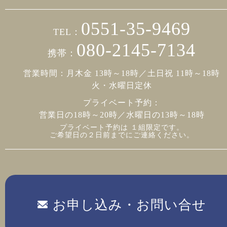
0551-35-9469
TEL：
080-2145-7134
携帯：
営業時間：月木金 13時～18時／土日祝 11時～18時
火・水曜日定休
プライベート予約：
営業日の18時～20時／水曜日の13時～18時
プライベート予約は １組限定です。
ご希望日の２日前までにご連絡ください。
お申し込み・お問い合せ