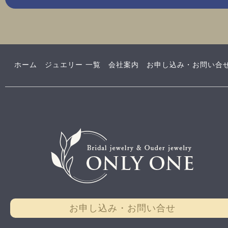
ホーム
ジュエリー 一覧
会社案内
お申し込み・お問い合
お申し込み・お問い合せ