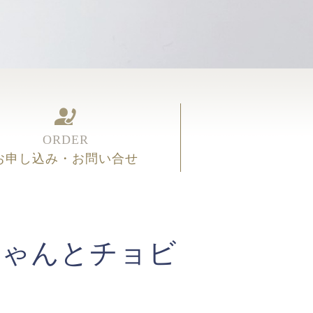
ORDER
お申し込み・お問い合せ
ちゃんとチョビ