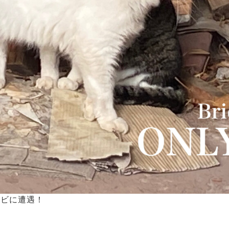
ョビに遭遇！