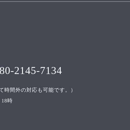
80-2145-7134
て時間外の対応も可能です。）
18時