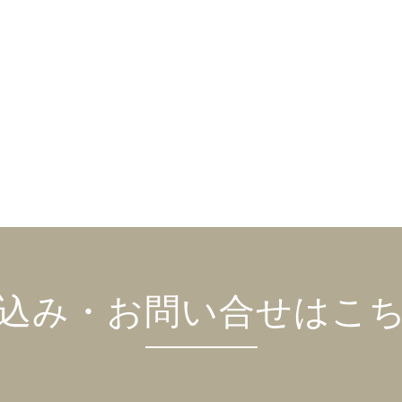
込み・お問い合せはこ