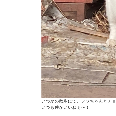
いつかの散歩にて、フワちゃんとチ
いつも仲がいいねぇ〜！