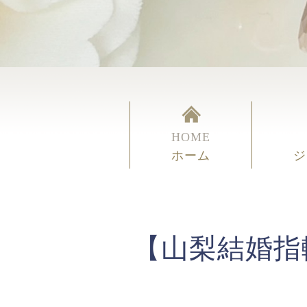
HOME
ホーム
ジ
【山梨結婚指