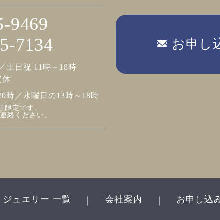
5-9469
5-7134
お申し
／土日祝 11時～18時
定休
20時／水曜日の13時～18時
組限定です。
連絡ください。
ジュエリー 一覧
会社案内
お申し込
｜
｜