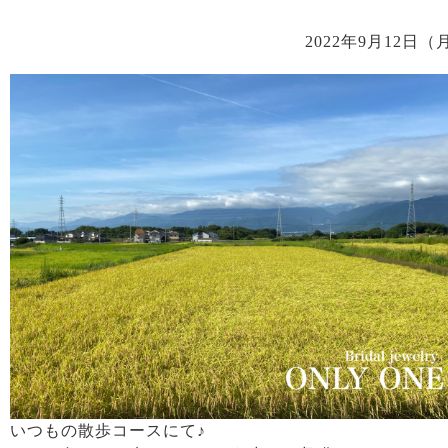
2022年9月12日（
いつもの散歩コースにて♪