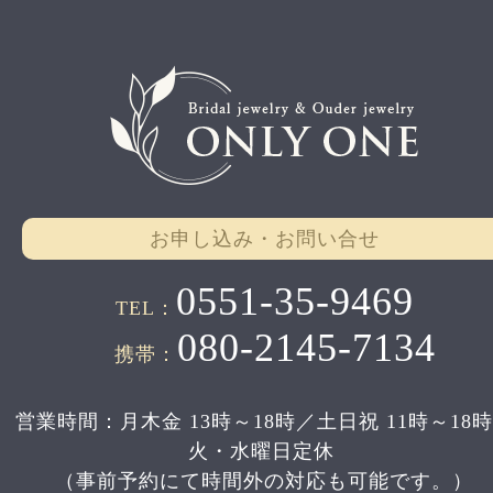
お申し込み・お問い合せ
0551-35-9469
TEL：
080-2145-7134
携帯：
営業時間：月木金 13時～18時／土日祝 11時～18
火・水曜日定休
（事前予約にて時間外の対応も可能です。）