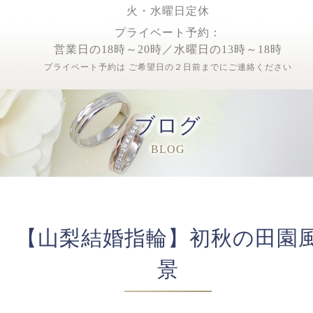
火・水曜日定休
プライベート予約：
営業日の18時～20時／水曜日の13時～18時
プライベート予約は ご希望日の２日前までにご連絡ください
ブログ
BLOG
【山梨結婚指輪】初秋の田園
景