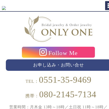
Follow Me
お申し込み・お問い合せ
0551-35-9469
TEL：
080-2145-7134
携帯：
営業時間：月木金 13時～18時／土日祝 11時～18時／