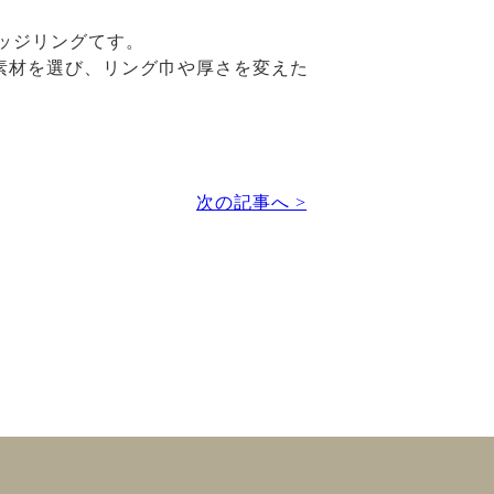
ッジリングてす。
ら素材を選び、リング巾や厚さを変えた
次の記事へ >