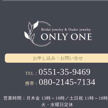
お申し込み・お問い合せ
0551-35-9469
TEL：
080-2145-7134
携帯：
営業時間：月木金 13時～18時／土日祝 11時～18
火・水曜日定休