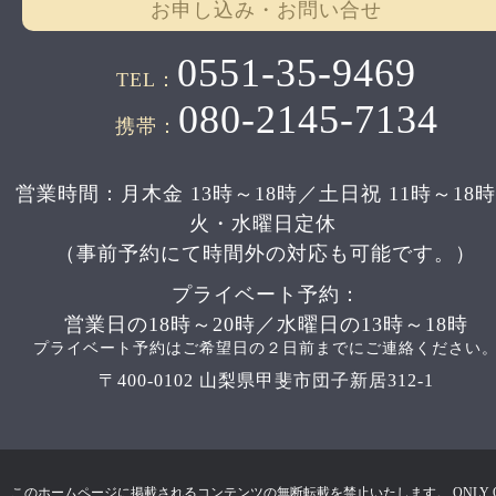
お申し込み・お問い合せ
0551-35-9469
TEL：
080-2145-7134
携帯：
営業時間：月木金 13時～18時／土日祝 11時～18
火・水曜日定休
（事前予約にて時間外の対応も可能です。）
プライベート予約：
営業日の18時～20時／水曜日の13時～18時
プライベート予約はご希望日の２日前までにご連絡ください
〒400-0102 山梨県甲斐市団子新居312-1
このホームページに掲載されるコンテンツの無断転載を禁止いたします。 ONLY 