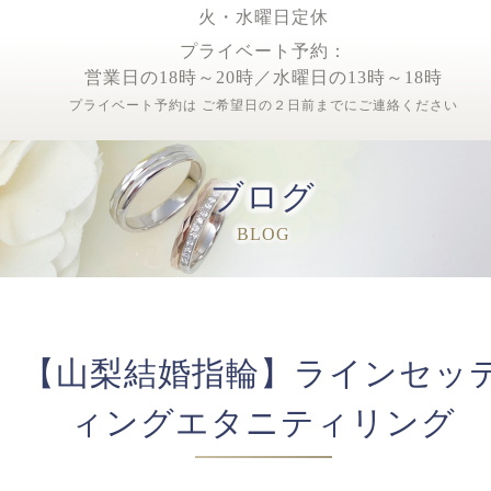
火・水曜日定休
プライベート予約：
営業日の18時～20時／水曜日の13時～18時
プライベート予約は ご希望日の２日前までにご連絡ください
ブログ
BLOG
【山梨結婚指輪】ラインセッ
ィングエタニティリング