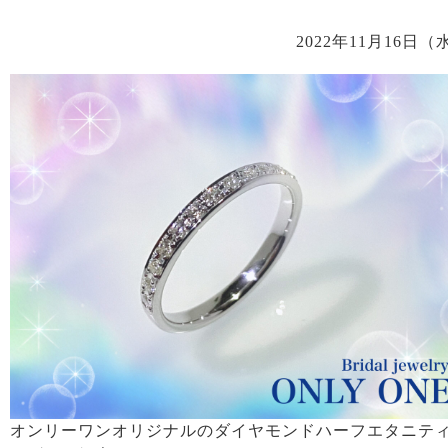
2022年11月16日（
オンリーワンオリジナルのダイヤモンドハーフエタニテ