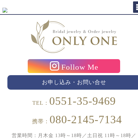
Follow Me
お申し込み・お問い合せ
0551-35-9469
TEL：
080-2145-7134
携帯：
営業時間：月木金 13時～18時／土日祝 11時～18時／