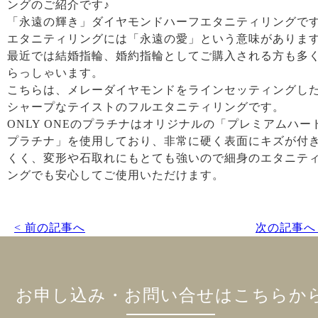
ングのご紹介です♪
「永遠の輝き」ダイヤモンドハーフエタニティリングで
エタニティリングには「永遠の愛」という意味がありま
最近では結婚指輪、婚約指輪としてご購入される方も多
らっしゃいます。
こちらは、メレーダイヤモンドをラインセッティングし
シャープなテイストのフルエタニティリングです。
ONLY ONEのプラチナはオリジナルの「プレミアムハー
プラチナ」を使用しており、非常に硬く表面にキズが付
くく、変形や石取れにもとても強いので細身のエタニテ
ングでも安心してご使用いただけます。
< 前の記事へ
次の記事へ 
お申し込み・お問い合せはこちらか